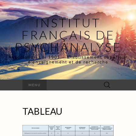
INSTITUT
FRANÇAIS DE
PSYCHANALYSE
Association Loi 1901 – Etablissement supérieur
d’enseignement et de recherche
Rechercher :
MENU
TABLEAU