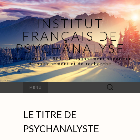
INSTITUT
FRANÇAIS DE
PSYCHANALYSE
Association Loi 1901 – Etablissement supérieur
d’enseignement et de recherche
Rechercher :
MENU
LE TITRE DE
PSYCHANALYSTE