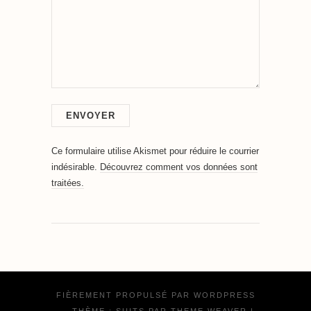
Ce formulaire utilise Akismet pour réduire le courrier
indésirable.
Découvrez comment vos données sont
traitées.
FIÈREMENT PROPULSÉ PAR
WORDPRESS
·
THÈME : SUITS PAR
THEME WEAVER
|