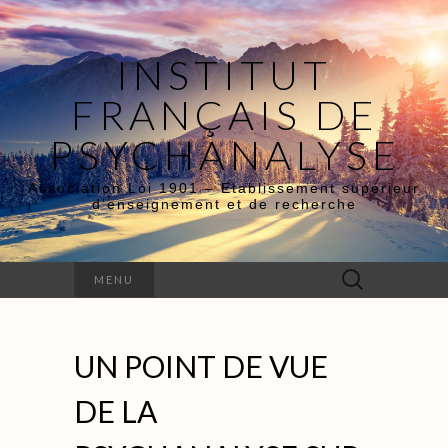
INSTITUT
FRANÇAIS DE
PSYCHANALYSE
Association Loi 1901 – Etablissement supérieur
d’enseignement et de recherche
Rechercher :
MENU
UN POINT DE VUE
DE LA