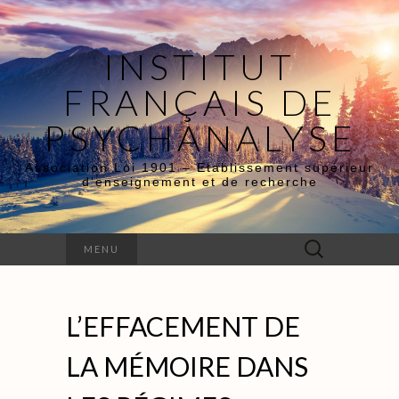
INSTITUT
FRANÇAIS DE
PSYCHANALYSE
Association Loi 1901 – Etablissement supérieur
d’enseignement et de recherche
Rechercher :
MENU
L’EFFACEMENT DE
LA MÉMOIRE DANS