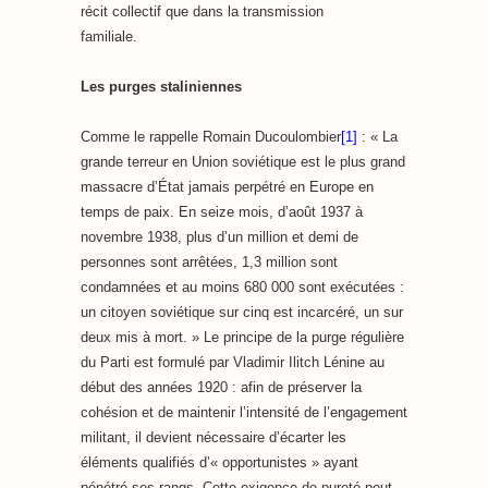
récit collectif que dans la transmission
familiale.
Les purges staliniennes
Comme le rappelle Romain Ducoulombier
[1]
: « La
grande terreur en Union soviétique est le plus grand
massacre d’État jamais perpétré en Europe en
temps de paix. En seize mois, d’août 1937 à
novembre 1938, plus d’un million et demi de
personnes sont arrêtées, 1,3 million sont
condamnées et au moins 680 000 sont exécutées :
un citoyen soviétique sur cinq est incarcéré, un sur
deux mis à mort. » Le principe de la purge régulière
du Parti est formulé par Vladimir Ilitch Lénine au
début des années 1920 : afin de préserver la
cohésion et de maintenir l’intensité de l’engagement
militant, il devient nécessaire d’écarter les
éléments qualifiés d’« opportunistes » ayant
pénétré ses rangs. Cette exigence de pureté peut