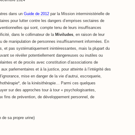
autres dans un
Guide de 2012
par la Mission interministérielle de
ctaires pour lutter contre les dangers d’emprises sectaires de
ntionnelles qui sont, compte tenu de leurs insuffisances
icité, dans le collimateur de la
Miviludes
, en raison de leur
 ou de manipulation de personnes insuffisamment informées. En
es, et pas systématiquement inintéressantes, mais la plupart du
uvant se révéler potentiellement dangereuses ou inutiles ou
plaintes et de procès avec constitution d’associations de
x parlementaires et à la justice, pour atteinte à l’intégrité des
’ignorance, mise en danger de la vie d’autrui, escroquerie,
ychothérapie*, de la kinésithérapie… Parmi ces quelques
uyer sur des approches tour à tour « psychologisantes,
ux fins de prévention, de développement personnel, de
n de sa propre urine)