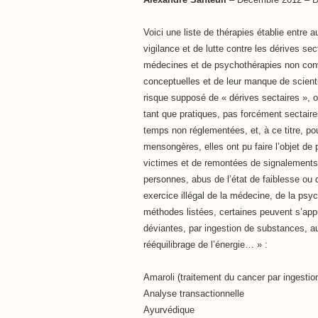
Voici une liste de thérapies établie entre 
vigilance et de lutte contre les dérives se
médecines et de psychothérapies non conve
conceptuelles et de leur manque de scientif
risque supposé de « dérives sectaires »,
tant que pratiques, pas forcément sectair
temps non réglementées, et, à ce titre, po
mensongères, elles ont pu faire l’objet de 
victimes et de remontées de signalements au
personnes, abus de l’état de faiblesse ou d
exercice illégal de la médecine, de la ps
méthodes listées, certaines peuvent s’app
déviantes, par ingestion de substances, a
rééquilibrage de l’énergie… » :
Amaroli (traitement du cancer par ingestio
Analyse transactionnelle
Ayurvédique