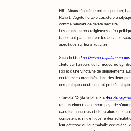
NB
: Mises régulièrement en question, Fasc
Rahbi), Végétothérapie caractéro-analytiq
comme relevant de dérive sectaire.
Les organisations religieuses et/ou politiq
traitement particulier par les services sp
spécifique sur leurs activités.
Sous le titre
Les Dérives Inquiétantes des
alerte sur l’univers de la
médecine symbo
l’objet d’une vingtaine de signalements aup
conférences organisés dans des lieux prest
des pratiques douteuses et problématique
*L’article 52 (de la loi sur le
titre de psych
tout un chacun dans notre pays de s’autop
dans les annuaires et d’être alors en situ
compétence, ni d’éthique, à des sollicitati
leur détresse ou leur maladie aggravées, 