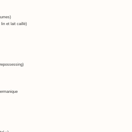
égumes)
in et lait caillé)
repossessing)
Germanique