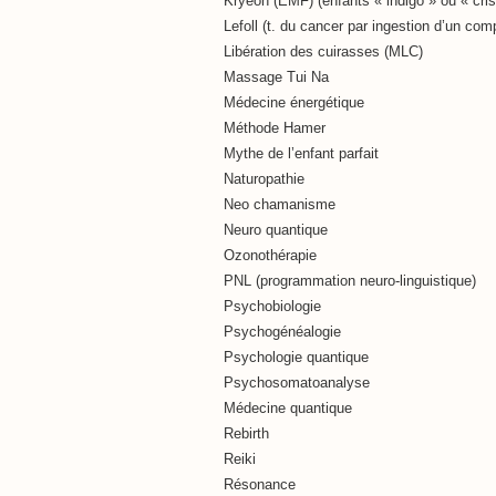
Kryeon (EMF) (enfants « indigo » ou « cris
Lefoll (t. du cancer par ingestion d’un com
Libération des cuirasses (MLC)
Massage Tui Na
Médecine énergétique
Méthode Hamer
Mythe de l’enfant parfait
Naturopathie
Neo chamanisme
Neuro quantique
Ozonothérapie
PNL (programmation neuro-linguistique)
Psychobiologie
Psychogénéalogie
Psychologie quantique
Psychosomatoanalyse
Médecine quantique
Rebirth
Reiki
Résonance