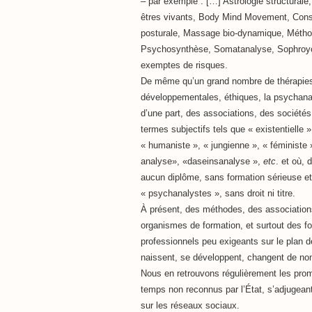
– par exemple : […] Astrologie structurale
êtres vivants, Body Mind Movement, Consc
posturale, Massage bio-dynamique, Méthod
Psychosynthèse, Somatanalyse, Sophroyoga
exemptes de risques.
De même qu’un grand nombre de thérapies 
développementales, éthiques, la psychana
d’une part, des associations, des sociétés, 
termes subjectifs tels que « existentielle 
« humaniste », « jungienne », « féministe 
analyse», «daseinsanalyse »,
etc
. et où, 
aucun diplôme, sans formation sérieuse et 
« psychanalystes », sans droit ni titre.
À présent, des méthodes, des association
organismes de formation, et surtout des for
professionnels peu exigeants sur le plan de 
naissent, se développent, changent de nom
Nous en retrouvons régulièrement les promo
temps non reconnus par l’État, s’adjugeant
sur les réseaux sociaux.