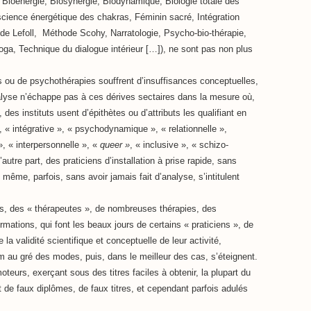
, Bioénergie, Biosynergie, Biodynamique, Biologie totale des
ience énergétique des chakras, Féminin sacré, Intégration
e Lefoll, Méthode Scohy, Narratologie, Psycho-bio-thérapie,
, Technique du dialogue intérieur […]), ne sont pas non plus
ou de psychothérapies souffrent d’insuffisances conceptuelles,
lyse n’échappe pas à ces dérives sectaires dans la mesure où,
des instituts usent d’épithètes ou d’attributs les qualifiant en
», « intégrative », « psychodynamique », « relationnelle »,
», « interpersonnelle », «
queer »
, « inclusive », « schizo-
d’autre part, des praticiens d’installation à prise rapide, sans
même, parfois, sans avoir jamais fait d’analyse, s’intitulent
s, des « thérapeutes », de nombreuses thérapies, des
mations, qui font les beaux jours de certains « praticiens », de
la validité scientifique et conceptuelle de leur activité,
 au gré des modes, puis, dans le meilleur des cas, s’éteignent.
teurs, exerçant sous des titres faciles à obtenir, la plupart du
 de faux diplômes, de faux titres, et cependant parfois adulés