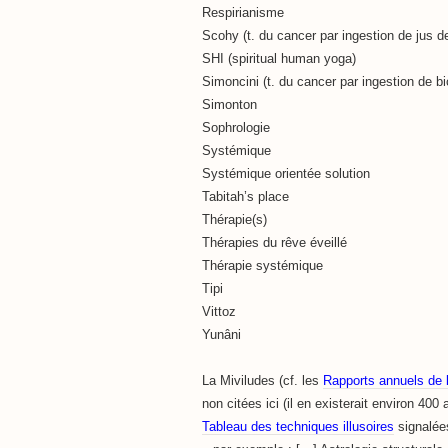
Respirianisme
Scohy (t. du cancer par ingestion de jus de
SHI (spiritual human yoga)
Simoncini (t. du cancer par ingestion de b
Simonton
Sophrologie
Systémique
Systémique orientée solution
Tabitah’s place
Thérapie(s)
Thérapies du rêve éveillé
Thérapie systémique
Tipi
Vittoz
Yunâni
La Miviludes (cf. les
Rapports annuels de 
non citées ici (il en existerait environ 400
Tableau des techniques
illusoires
signalées