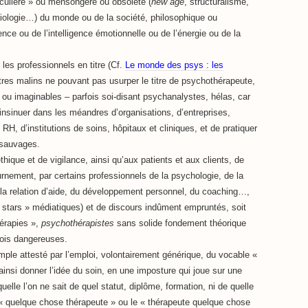
iculière » ou mensongère ou obsolète (
new age
, structuralisme,
iologie…) du monde ou de la société, philosophique ou
ce ou de l’intelligence émotionnelle ou de l’énergie ou de la
 les professionnels en titre (Cf.
Le monde des psys : les
tres malins ne pouvant pas usurper le titre de psychothérapeute,
es ou imaginables – parfois soi-disant psychanalystes, hélas, car
’insinuer dans les méandres d’organisations, d’entreprises,
H, d’institutions de soins, hôpitaux et cliniques, et de pratiquer
 sauvages.
thique et de vigilance, ainsi qu’aux patients et aux clients, de
tournement, par certains professionnels de la psychologie, de la
la relation d’aide, du développement personnel, du coaching…,
« stars » médiatiques) et de discours indûment empruntés, soit
érapies »,
psychothérapistes
sans solide fondement théorique
rfois dangereuses.
ple attesté par l’emploi, volontairement générique, du vocable «
 ainsi donner l’idée du soin, en une imposture qui joue sur une
elle l’on ne sait de quel statut, diplôme, formation, ni de quelle
e « quelque chose thérapeute » ou le « thérapeute quelque chose