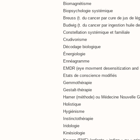
Biomagnétisme
Biopsychologie systémique
Breuss (t. du cancer par cure de jus de l
Budwig (t. du cancer par ingestion huile de l
Constellation systémique et familiale
Crudivorisme
Décodage biologique
Énergiologie
Ennéagramme
EMDR (eye movment desensitization and 
Etats de conscience modifiés
Gemmothérapie
Gestalt-thérapie
Hamer (méthode) ou Médecine Nouvelle 
Holistique
Hygiénisme
Instinctothérapie
Iridologie
Kinésiologie