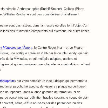
iathérapie, Anthroposophie (Rudolf Steiner), Colibris (Pierre
ue (Wilhelm Reich) ne sont pas considérées officiellement
ues ne sont pas listées, dans la mesure où elles font l’objet d’un
écialisés des ministères compétents qui exercent une surveillance
 « Médecins de l’Âme »
, le Centre Roger Ikor – et Le Figaro –
lique
, une pratique créée en 2006 par le couple Gandy, qui fait
rès de la Miviludes, et qui multiplie adeptes, ateliers et
igieux et qui emprunterait une « façade de spiritualité » cachant
s.
othérapeute
) est venu combler un vide juridique qui permettait à
roclamer psychothérapeute, de visser sa plaque ou de figurer
ation de répondre, sans aucune garantie de formation, ni de
ons de personnes par définition fragiles courant le risque de voir
et souvent, hélas, d’être abusées par des personnes ou des