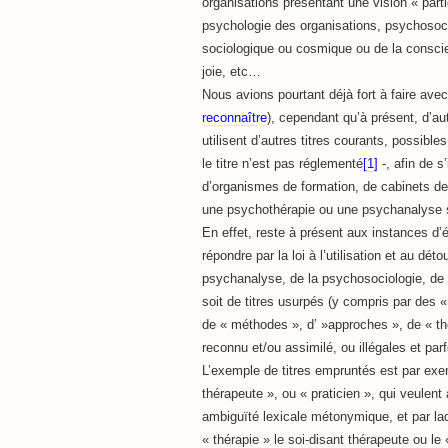
organisations présentant une vision « part
psychologie des organisations, psychosoc
sociologique ou cosmique ou de la conscien
joie, etc…
Nous avions pourtant déjà fort à faire avec
reconnaître
), cependant qu’à présent, d’au
utilisent d’autres titres courants, possibl
le titre n’est pas réglementé
[1]
-, afin de s
d’organismes de formation, de cabinets de R
une psychothérapie ou une psychanalyse
En effet, reste à présent aux instances d’é
répondre par la loi à l’utilisation et au dé
psychanalyse, de la psychosociologie, de 
soit de titres usurpés (y compris par des 
de « méthodes », d’ »approches », de « th
reconnu et/ou assimilé, ou illégales et pa
L’exemple de titres empruntés est par exem
thérapeute », ou « praticien », qui veulent
ambiguïté lexicale métonymique, et par laqu
« thérapie » le soi-disant thérapeute ou l