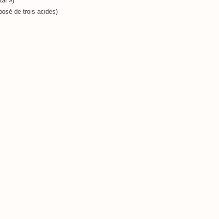
tal »)
posé de trois acides)