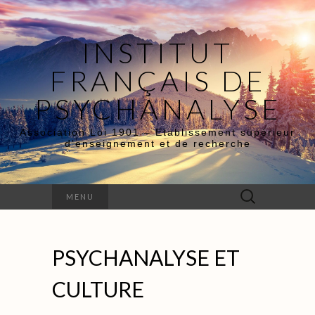
INSTITUT
FRANÇAIS DE
PSYCHANALYSE
Association Loi 1901 – Etablissement supérieur
d’enseignement et de recherche
Rechercher :
MENU
PSYCHANALYSE ET
CULTURE