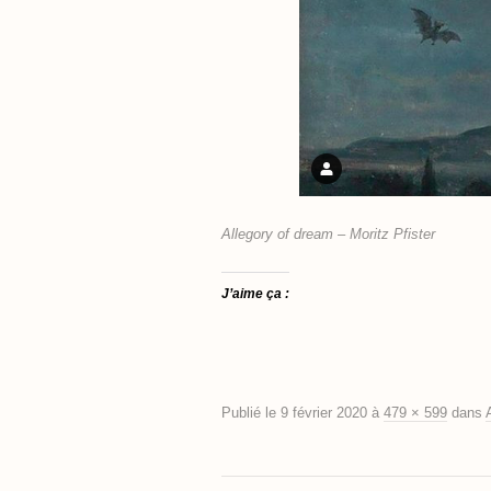
Allegory of dream – Moritz Pfister
J’aime ça :
Publié le
9 février 2020
à
479 × 599
dans