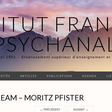
TITUT FRAN
PSYCHANA
Loi 1901 – Etablissement supérieur d’enseignement et
IVITÉS
ARTICLES
PUBLICATIONS
AGENDA
LI
EAM – MORITZ PFISTER
←
PRÉCÉDENT
SUIVANT
→