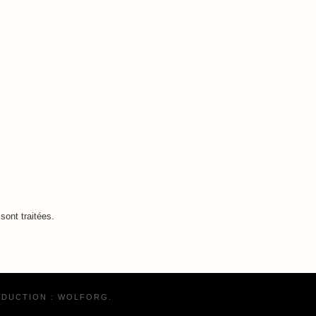
sont traitées
.
ADUCTION :
WOLFORG
.