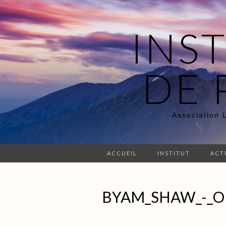
INS
DE 
Association 
ACCUEIL
INSTITUT
ACT
BYAM_SHAW_-_O