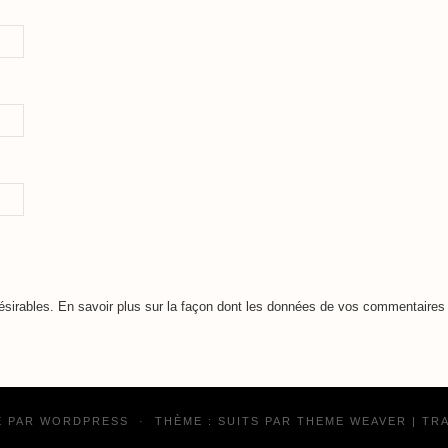
désirables.
En savoir plus sur la façon dont les données de vos commentaires 
É PAR
WORDPRESS
·
THÈME : SUITS PAR
THEME WEAVER
| TR