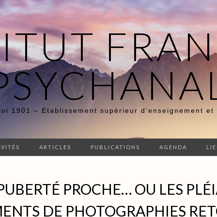
TITUT FRAN
PSYCHANA
Loi 1901 – Etablissement supérieur d’enseignement et
IVITÉS
ARTICLES
PUBLICATIONS
AGENDA
LI
PUBERTÉ PROCHE… OU LES PLÉI
MENTS DE PHOTOGRAPHIES RET