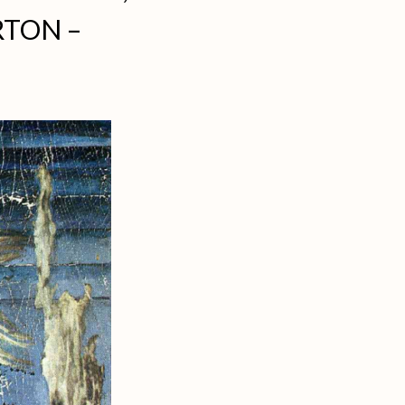
RTON –