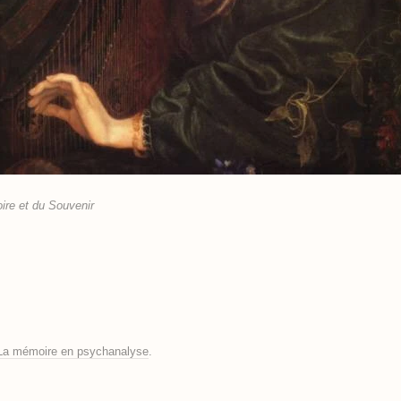
re et du Souvenir
La mémoire en psychanalyse
.