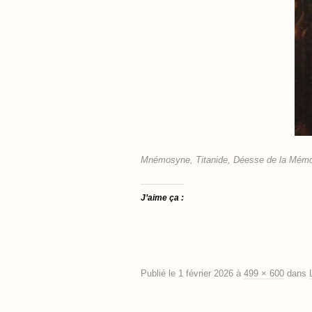
Mnémosyne, Titanide, Déesse de la Mémoi
J’aime ça :
Publié le
1 février 2026
à
499 × 600
dans