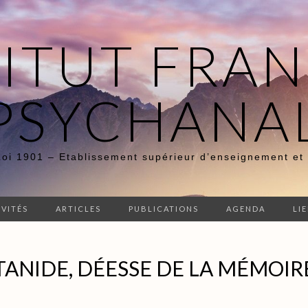
TITUT FRAN
PSYCHANA
Loi 1901 – Etablissement supérieur d’enseignement et
IVITÉS
ARTICLES
PUBLICATIONS
AGENDA
LI
ANIDE, DÉESSE DE LA MÉMOIR