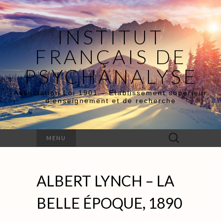
INSTITUT
FRANÇAIS DE
PSYCHANALYSE
Association Loi 1901 – Etablissement supérieur
d’enseignement et de recherche
Rechercher :
MENU
ALBERT LYNCH – LA
BELLE ÉPOQUE, 1890