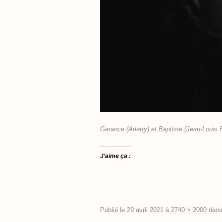
Garance (Arletty) et Baptiste (Jean-Louis
J’aime ça :
Publié le
29 avril 2021
à
2740 × 2000
dan