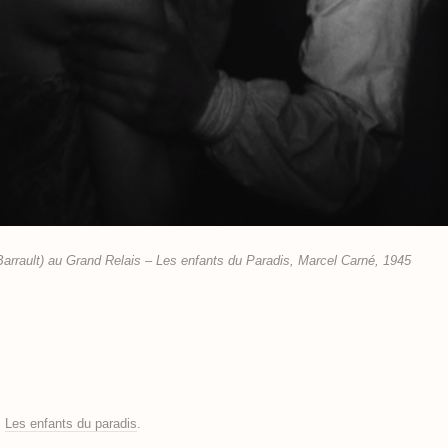
 Barrault) au Grand Relais – Les enfants du Paradis, Marcel Carné, 1945
s
Les enfants du paradis
.