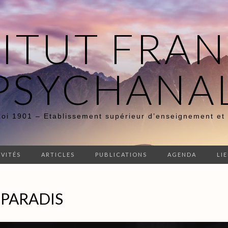
TITUT FRAN
PSYCHANA
Loi 1901 – Etablissement supérieur d’enseignement et
IVITÉS
ARTICLES
PUBLICATIONS
AGENDA
LI
 PARADIS