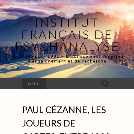
INSTITUT
FRANÇAIS DE
PSYCHANALYSE
Association Loi 1901 – Etablissement supérieur
d’enseignement et de recherche
Rechercher :
MENU
PAUL CÉZANNE, LES
JOUEURS DE