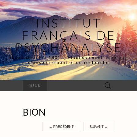
INSTITUT
FRANÇAIS DE
PSYCHANALYSE
Association Loi 1901 – Etablissement supérieur
d’enseignement et de recherche
Rechercher :
MENU
BION
←
PRÉCÉDENT
SUIVANT
→