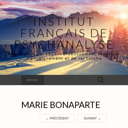
INSTITUT
FRANÇAIS DE
PSYCHANALYSE
Association Loi 1901 – Etablissement supérieur
d’enseignement et de recherche
Rechercher :
MENU
MARIE BONAPARTE
←
PRÉCÉDENT
SUIVANT
→