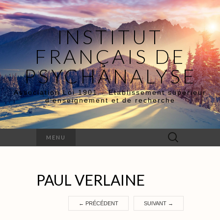
INSTITUT
FRANÇAIS DE
PSYCHANALYSE
Association Loi 1901 – Etablissement supérieur
d’enseignement et de recherche
Rechercher :
MENU
PAUL VERLAINE
←
PRÉCÉDENT
SUIVANT
→