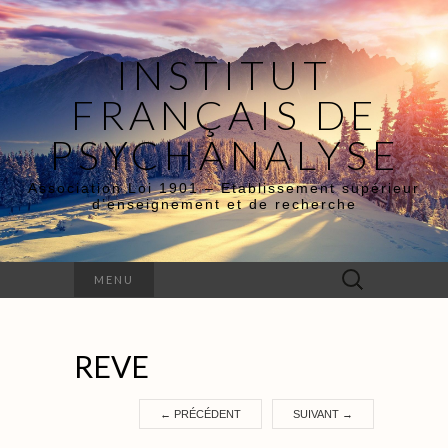
INSTITUT
FRANÇAIS DE
PSYCHANALYSE
Association Loi 1901 – Etablissement supérieur
d’enseignement et de recherche
Rechercher :
MENU
REVE
←
PRÉCÉDENT
SUIVANT
→