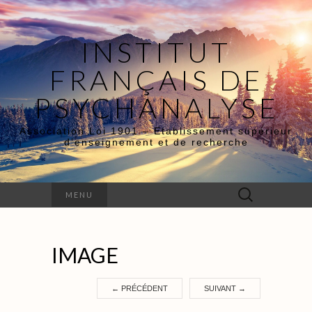
INSTITUT
FRANÇAIS DE
PSYCHANALYSE
Association Loi 1901 – Etablissement supérieur
d’enseignement et de recherche
Rechercher :
MENU
IMAGE
←
PRÉCÉDENT
SUIVANT
→