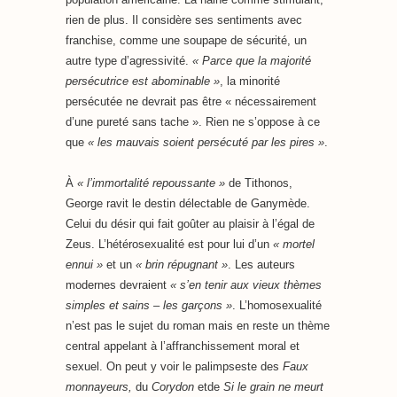
rien de plus. Il considère ses sentiments avec
franchise, comme une soupape de sécurité, un
autre type d’agressivité.
« Parce que la majorité
persécutrice est abominable »
, la minorité
persécutée ne devrait pas être « nécessairement
d’une pureté sans tache ». Rien ne s’oppose à ce
que
« les mauvais soient persécuté par les pires »
.
À
« l’immortalité repoussante »
de Tithonos,
George ravit le destin délectable de Ganymède.
Celui du désir qui fait goûter au plaisir à l’égal de
Zeus. L’hétérosexualité est pour lui d’un
« mortel
ennui »
et un
« brin répugnant »
. Les auteurs
modernes devraient
« s’en tenir aux vieux thèmes
simples et sains – les garçons »
. L’homosexualité
n’est pas le sujet du roman mais en reste un thème
central appelant à l’affranchissement moral et
sexuel. On peut y voir le palimpseste des
Faux
monnayeurs,
du
Corydon
etde
Si le grain ne meurt