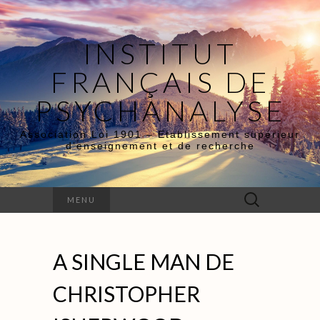
INSTITUT
FRANÇAIS DE
PSYCHANALYSE
Association Loi 1901 – Etablissement supérieur
d’enseignement et de recherche
Rechercher :
MENU
A SINGLE MAN DE
CHRISTOPHER