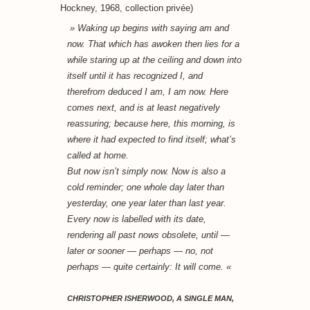
Hockney, 1968, collection privée)
» Waking up begins with saying
am
and
now
. That which has awoken then lies for a
while staring up at the ceiling and down into
itself until it has recognized
I
, and
therefrom deduced
I
am, I am now
.
Here
comes next, and is at least negatively
reassuring; because
here
, this morning, is
where it had expected to find itself; what’s
called
at home
.
But
now
isn’t simply now.
Now
is also a
cold reminder; one whole day later than
yesterday, one year later than last year.
Every
now
is labelled with its date,
rendering all past
nows
obsolete, until —
later or sooner — perhaps — no, not
perhaps — quite certainly: It will come. «
CHRISTOPHER ISHERWOOD,
A SINGLE MAN
,