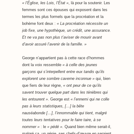
« l’Église, les Lois, l’État »
, là pour la soutenir. Les
femmes sont ces épouses qui exposent dans les
termes les plus formels que la procréation et la
bohème font deux :
« La procréation nécessite un
job fixe, une hypothèque, un crédit, une assurance.
Et ne va pas non plus t’aviser de mourir avant
d’avoir assuré l’avenir de la famille. »
George n’appartient pas à cette race d’hommes
dont la voix ressemble
« à celle des jeunes
garçons qui s’interpellent entre eux tandis qu’ils
explorent une sombre caverne inconnue »
qui, bien
que fiers de leur règne,
« ont peur de ce qu’ils
savent trouver quelque part dans les ténèbres qui
les entourent »
. George est
« l’ennemi qui ne colle
pas à leurs statistiques, […] la bête
nauséabonde […], l’innommable qui tient, malgré
toutes leurs tentatives pour le faire taire, à se
nommer »
: le
« pédé »
. Quand bien même serait-il,
malgré ça, un génie, ses chefs-d’œuvre en seraient