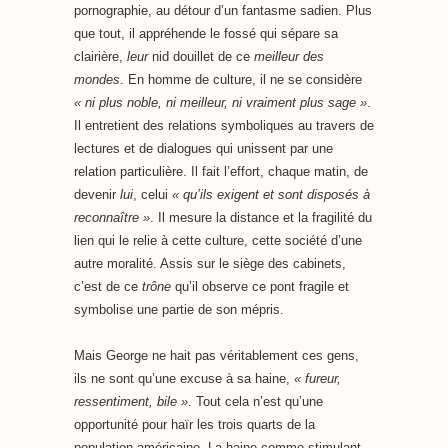
pornographie, au détour d’un fantasme sadien. Plus
que tout, il appréhende le fossé qui sépare sa
clairière,
leur
nid douillet de ce
meilleur des
mondes
. En homme de culture, il ne se considère
« ni plus noble, ni meilleur, ni vraiment plus sage »
.
Il entretient des relations symboliques au travers de
lectures et de dialogues qui unissent par une
relation particulière. Il fait l’effort, chaque matin, de
devenir
lui
, celui
« qu’ils exigent et sont disposés à
reconnaître »
. Il mesure la distance et la fragilité du
lien qui le relie à cette culture, cette société d’une
autre moralité. Assis sur le siège des cabinets,
c’est de ce
trône
qu’il observe ce pont fragile et
symbolise une partie de son mépris.
Mais George ne hait pas véritablement ces gens,
ils ne sont qu’une excuse à sa haine,
« fureur,
ressentiment, bile »
. Tout cela n’est qu’une
opportunité pour haïr les trois quarts de la
population américaine. La haine comme stimulant,