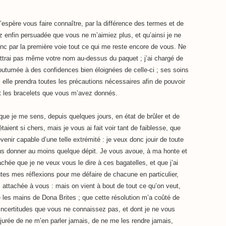
espère vous faire connaître, par la différence des termes et de
z enfin persuadée que vous ne m’aimiez plus, et qu’ainsi je ne
onc par la première voie tout ce qui me reste encore de vous. Ne
ettrai pas même votre nom au-dessus du paquet ; j’ai chargé de
coutumée à des confidences bien éloignées de celle-ci ; ses soins
elle prendra toutes les précautions nécessaires afin de pouvoir
et les bracelets que vous m’avez donnés.
je me sens, depuis quelques jours, en état de brûler et de
aient si chers, mais je vous ai fait voir tant de faiblesse, que
enir capable d’une telle extrémité : je veux donc jouir de toute
vous donner au moins quelque dépit. Je vous avoue, à ma honte et
achée que je ne veux vous le dire à ces bagatelles, et que j’ai
tes mes réflexions pour me défaire de chacune en particulier,
s attachée à vous : mais on vient à bout de tout ce qu’on veut,
e les mains de Dona Brites ; que cette résolution m’a coûté de
incertitudes que vous ne connaissez pas, et dont je ne vous
jurée de ne m’en parler jamais, de ne me les rendre jamais,