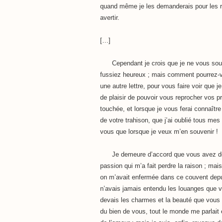
quand même je les demanderais pour les re
avertir.
[…]
Cependant je crois que je ne vous souhai
fussiez heureux ; mais comment pourrez-vo
une autre lettre, pour vous faire voir que j
de plaisir de pouvoir vous reprocher vos p
touchée, et lorsque je vous ferai connaîtr
de votre trahison, que j’ai oublié tous me
vous que lorsque je veux m’en souvenir !
Je demeure d’accord que vous avez de 
passion qui m’a fait perdre la raison ; mais
on m’avait enfermée dans ce couvent depu
n’avais jamais entendu les louanges que 
devais les charmes et la beauté que vous m
du bien de vous, tout le monde me parlait e