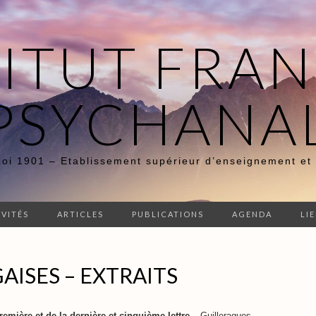
TITUT FRAN
PSYCHANA
Loi 1901 – Etablissement supérieur d’enseignement et
IVITÉS
ARTICLES
PUBLICATIONS
AGENDA
LI
AISES – EXTRAITS
remière et de la dernière et cinquième lettre
– Guilleragues