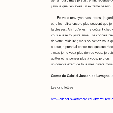
de l’amour ; mais je suis, enfin, revenue
j’avoue que j’en avais un extrême besoin.
En vous renvoyant vos lettres, je garde
et je les relirai encore plus souvent que j
faiblesses. Ah ! qu’elles me coûtent cher, 
vous eusse toujours aimé ! Je connais bi
de votre infidélité ; mais souvenez-vous qu
ou que je prendrai contre moi quelque rés
; mais je ne veux plus rien de vous, je sui
quitter et ne penser plus à vous, je crois 
un compte exact de tous mes divers mou
Comte de Gabriel-Joseph de Lavagne
, 
Les cinq lettres :
http://clicnet.swarthmore.edu/litterature/c