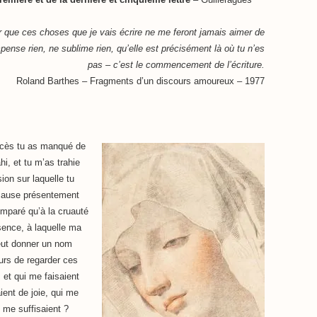
oir que ces choses que je vais écrire ne me feront jamais aimer de
mpense rien, ne sublime rien, qu’elle est précisément là où tu n’es
pas – c’est le commencement de l’écriture.
Roland Barthes – Fragments d’un discours amoureux – 1977
cès tu as manqué de
i, et tu m’as trahie
on sur laquelle tu
e cause présentement
omparé qu’à la cruauté
sence, à laquelle ma
peut donner un nom
urs de regarder ces
 et qui me faisaient
ent de joie, qui me
n me suffisaient ?