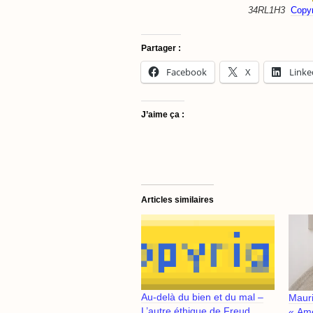
34RL1H3
Copyr
Partager :
Facebook
X
Linke
J’aime ça :
Articles similaires
Au-delà du bien et du mal –
Mauri
L’autre éthique de Freud
« Ame