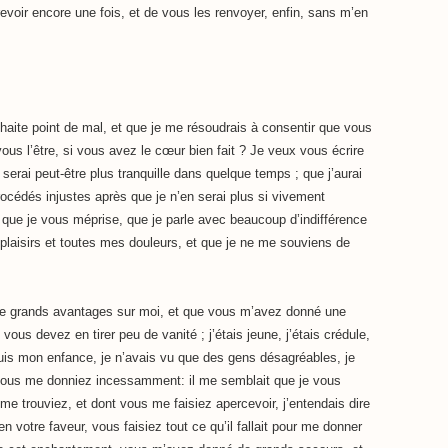
voir encore une fois, et de vous les renvoyer, enfin, sans m’en
te point de mal, et que je me résoudrais à consentir que vous
us l’être, si vous avez le cœur bien fait ? Je veux vous écrire
e serai peut-être plus tranquille dans quelque temps ; que j’aurai
rocédés injustes après que je n’en serai plus si vivement
e que je vous méprise, que je parle avec beaucoup d’indifférence
s plaisirs et toutes mes douleurs, et que je ne me souviens de
grands avantages sur moi, et que vous m’avez donné une
 vous devez en tirer peu de vanité ; j’étais jeune, j’étais crédule,
is mon enfance, je n’avais vu que des gens désagréables, je
vous me donniez incessamment: il me semblait que je vous
e trouviez, et dont vous me faisiez apercevoir, j’entendais dire
n votre faveur, vous faisiez tout ce qu’il fallait pour me donner