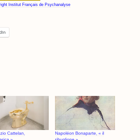
ight Institut Français de Psychanalyse
dIn
zio Cattelan,
Napoléon Bonaparte, « il
rica »
ribuglione »