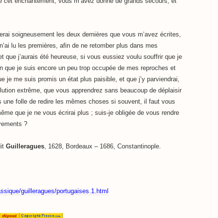
 de cet enchantement, vous m’avez donné de grands secours, et
rai soigneusement les deux dernières que vous m’avez écrites,
e n’ai lu les premières, afin de ne retomber plus dans mes
et que j’aurais été heureuse, si vous eussiez voulu souffrir que je
en que je suis encore un peu trop occupée de mes reproches et
e je me suis promis un état plus paisible, et que j’y parviendrai,
olution extrême, que vous apprendrez sans beaucoup de déplaisir
s une folle de redire les mêmes choses si souvent, il faut vous
même que je ne vous écrirai plus ; suis-je obligée de vous rendre
vements ?
dit
Guilleragues
, 1628, Bordeaux – 1686, Constantinople.
lassique/guilleragues/portugaises.1.html