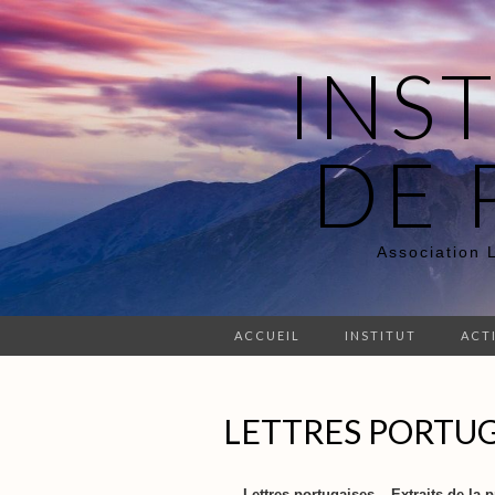
INS
DE 
Association 
ACCUEIL
INSTITUT
ACT
LETTRES PORTUG
Lettres portugaises – Extraits de la p