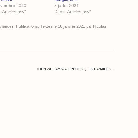
ovembre 2020
5 juillet 2021
"Articles psy"
Dans "Articles psy"
manences
,
Publications
,
Textes
le
16 janvier 2021
par
Nicolas
JOHN WILLIAM WATERHOUSE, LES DANAÏDES
→