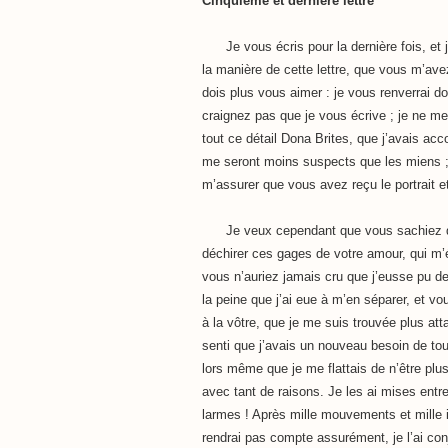
Cinquième et dernière lettre
Je vous écris pour la dernière fois, et j’
la manière de cette lettre, que vous m’ave
dois plus vous aimer : je vous renverrai d
craignez pas que je vous écrive ; je ne m
tout ce détail Dona Brites, que j’avais ac
me seront moins suspects que les miens ; 
m’assurer que vous avez reçu le portrait 
Je veux cependant que vous sachiez que 
déchirer ces gages de votre amour, qui m’ét
vous n’auriez jamais cru que j’eusse pu dev
la peine que j’ai eue à m’en séparer, et 
à la vôtre, que je me suis trouvée plus att
senti que j’avais un nouveau besoin de tou
lors même que je me flattais de n’être plu
avec tant de raisons. Je les ai mises entr
larmes ! Après mille mouvements et mille 
rendrai pas compte assurément, je l’ai con