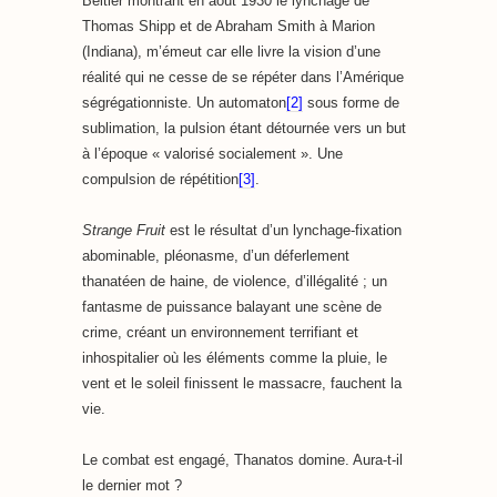
Beitler montrant en août 1930 le lynchage de
Thomas Shipp et de Abraham Smith à Marion
(Indiana), m’émeut car elle livre la vision d’une
réalité qui ne cesse de se répéter dans l’Amérique
ségrégationniste. Un automaton
[2]
sous forme de
sublimation, la pulsion étant détournée vers un but
à l’époque « valorisé socialement ». Une
compulsion de répétition
[3]
.
Strange Fruit
est le résultat d’un lynchage-fixation
abominable, pléonasme, d’un déferlement
thanatéen de haine, de violence, d’illégalité ; un
fantasme de puissance balayant une scène de
crime, créant un environnement terrifiant et
inhospitalier où les éléments comme la pluie, le
vent et le soleil finissent le massacre, fauchent la
vie.
Le combat est engagé, Thanatos domine. Aura-t-il
le dernier mot ?