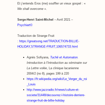
Et j’entends Eros (me) souffler un vieux gospel : «
We shall overcome
».
Serge-Henri Saint-Michel
– Avril 2021 –
Psychiart©
Traduction de Strange Fruit
:
https://greatsong.net/TRADUCTION-BILLIE-
HOLIDAY,STRANGE-FRUIT,106574733.html
Agnès Sofiyana,
Tuchê et Automaton
.
Introduction à l’Introduction au séminaire sur
La Lettre volée
, La clinique lacanienne
2004/2 (no 8), pages 199 à 220
https://fr.wikipedia.org/wiki/Le_Verger_du_roi
_Louis
http://www.jazzradio.fr/news/culture-et-
societe/31448/decouvrez-l-histoire-derriere-
strange-fruit-de-billie-holiday