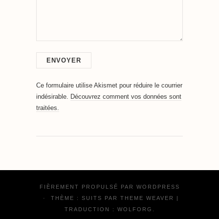
Ce formulaire utilise Akismet pour réduire le courrier
indésirable.
Découvrez comment vos données sont
traitées.
FIÈREMENT PROPULSÉ PAR
WORDPRESS
·
THÈME : SUITS PAR
THEME WEAVER
|
TRADUCTION :
WOLFORG
.