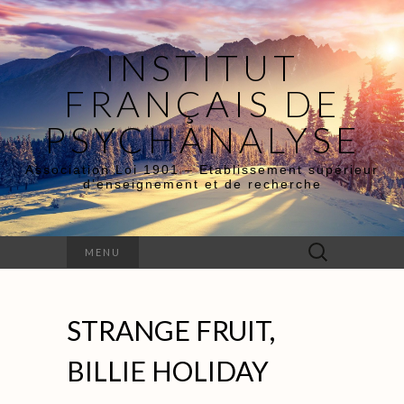
INSTITUT
FRANÇAIS DE
PSYCHANALYSE
Association Loi 1901 – Etablissement supérieur
d’enseignement et de recherche
Rechercher :
MENU
STRANGE FRUIT,
BILLIE HOLIDAY