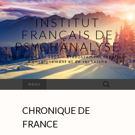
INSTITUT
FRANÇAIS DE
PSYCHANALYSE
Association Loi 1901 – Etablissement supérieur
d’enseignement et de recherche
Rechercher :
MENU
CHRONIQUE DE
FRANCE