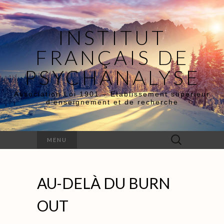
INSTITUT
FRANÇAIS DE
PSYCHANALYSE
Association Loi 1901 – Etablissement supérieur
d’enseignement et de recherche
Rechercher :
MENU
AU-DELÀ DU BURN
OUT