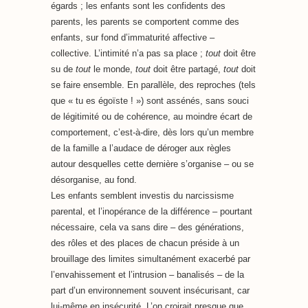
égards ; les enfants sont les confidents des
parents, les parents se comportent comme des
enfants, sur fond d’immaturité affective –
collective. L’intimité n’a pas sa place ;
tout
doit être
su de
tout
le monde,
tout
doit être partagé,
tout
doit
se faire ensemble. En parallèle, des reproches (tels
que « tu es égoïste ! ») sont assénés, sans souci
de légitimité ou de cohérence, au moindre écart de
comportement, c’est-à-dire, dès lors qu’un membre
de la famille a l’audace de déroger aux règles
autour desquelles cette dernière s’organise – ou se
désorganise, au fond.
Les enfants semblent investis du narcissisme
parental, et l’inopérance de la différence – pourtant
nécessaire, cela va sans dire – des générations,
des rôles et des places de chacun préside à un
brouillage des limites simultanément exacerbé par
l’envahissement et l’intrusion – banalisés – de la
part d’un environnement souvent insécurisant, car
lui-même en insécurité. L’on croirait presque que