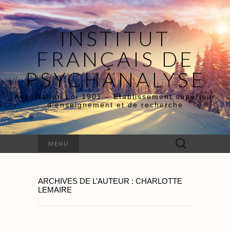
INSTITUT
FRANÇAIS DE
PSYCHANALYSE
Association Loi 1901 – Etablissement supérieur
d’enseignement et de recherche
Rechercher :
MENU
ARCHIVES DE L’AUTEUR :
CHARLOTTE
LEMAIRE