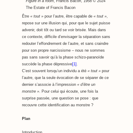
Figure in a room
, Francis Bacon, 1958 © 2024
The Estate of Francis Bacon
Être
« tout »
pour l’autre, être capable de
« tout »
,
repose sur une illusion qui, pour que le sujet puisse
advenir, doit tôt ou tard se voir brisée. Mais dans
ce contexte, difficile d’envisager la séparation sans
redouter l’effondrement de l’autre, et sans craindre
pour son propre narcissisme – nous ne sommes
pas sans savoir qu’à la phase schizo-paranoïde
succède la phase dépressive
[1]
.
C’est souvent lorsqu’un individu a été
« tout »
pour
l’autre, que la seule évocation de se séparer de ce
dernier s’associe à l’impression
« d’être un
monstre »
. Pour celui qui écoute, une fois la
surprise passée, une question se pose : que
recouvre cette identification au monstre ?
Plan
Introduction