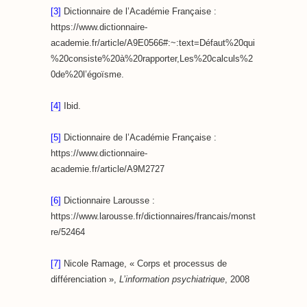
[3]
Dictionnaire de l’Académie Française :
https://www.dictionnaire-
academie.fr/article/A9E0566#:~:text=Défaut%20qui
%20consiste%20à%20rapporter,Les%20calculs%2
0de%20l’égoïsme.
[4]
Ibid.
[5]
Dictionnaire de l’Académie Française :
https://www.dictionnaire-
academie.fr/article/A9M2727
[6]
Dictionnaire Larousse :
https://www.larousse.fr/dictionnaires/francais/monst
re/52464
[7]
Nicole Ramage, « Corps et processus de
différenciation »,
L’information psychiatrique
, 2008