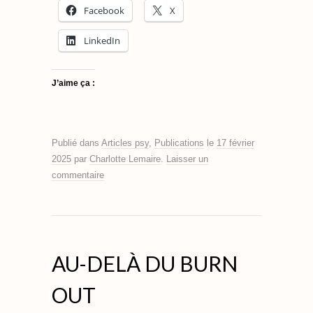
Facebook
X
LinkedIn
J’aime ça :
Publié dans
Articles psy
,
Publications
le
17 février
2025
par
Charlotte Lemaire
.
Laisser un
commentaire
AU-DELÀ DU BURN
OUT