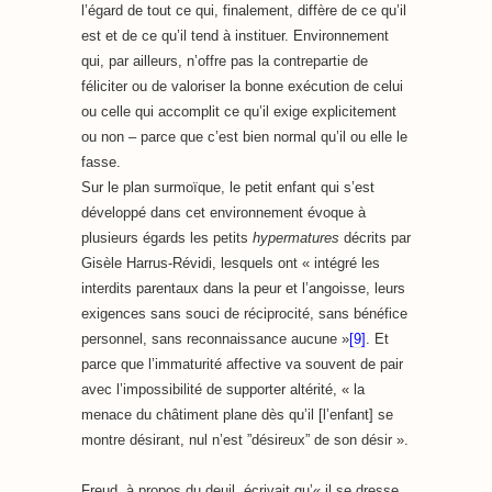
l’égard de tout ce qui, finalement, diffère de ce qu’il
est et de ce qu’il tend à instituer. Environnement
qui, par ailleurs, n’offre pas la contrepartie de
féliciter ou de valoriser la bonne exécution de celui
ou celle qui accomplit ce qu’il exige explicitement
ou non – parce que c’est bien normal qu’il ou elle le
fasse.
Sur le plan surmoïque, le petit enfant qui s’est
développé dans cet environnement évoque à
plusieurs égards les petits
hypermatures
décrits par
Gisèle Harrus-Révidi, lesquels ont « intégré les
interdits parentaux dans la peur et l’angoisse, leurs
exigences sans souci de réciprocité, sans bénéfice
personnel, sans reconnaissance aucune »
[9]
. Et
parce que l’immaturité affective va souvent de pair
avec l’impossibilité de supporter altérité, « la
menace du châtiment plane dès qu’il [l’enfant] se
montre désirant, nul n’est ”désireux” de son désir ».
Freud, à propos du deuil, écrivait qu’« il se dresse