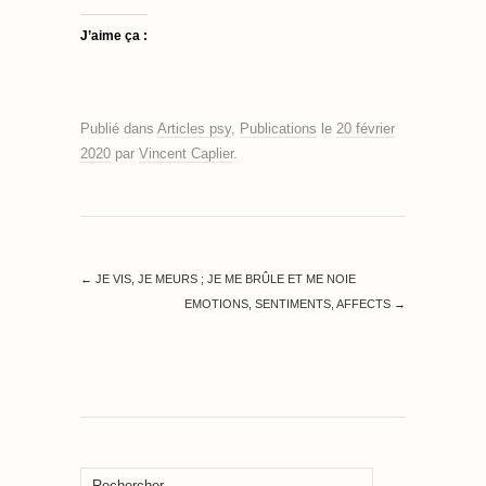
J’aime ça :
Publié dans
Articles psy
,
Publications
le
20 février
2020
par
Vincent Caplier
.
←
JE VIS, JE MEURS ; JE ME BRÛLE ET ME NOIE
EMOTIONS, SENTIMENTS, AFFECTS
→
Rechercher :