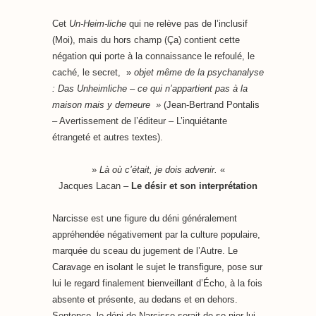
Cet
Un-Heim-liche
qui ne relève pas de l’inclusif
(Moi), mais du hors champ (Ça) contient cette
négation qui porte à la connaissance le refoulé, le
caché, le secret, »
objet même de la psychanalyse
: Das Unheimliche – ce qui n’appartient pas à la
maison mais y demeure »
(Jean-Bertrand Pontalis
– Avertissement de l’éditeur – L’inquiétante
étrangeté et autres textes).
»
Là où c’était, je dois advenir.
«
Jacques Lacan –
Le désir et son interprétation
Narcisse est une figure du déni généralement
appréhendée négativement par la culture populaire,
marquée du sceau du jugement de l’Autre. Le
Caravage en isolant le sujet le transfigure, pose sur
lui le regard finalement bienveillant d’Écho, à la fois
absente et présente, au dedans et en dehors.
Sentence, le déni de Narcisse serait de se nier lui