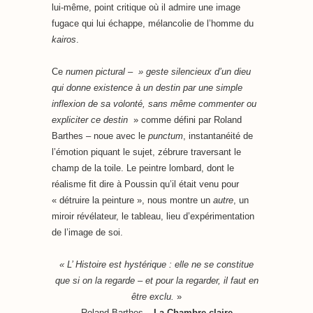
lui-même, point critique où il admire une image
fugace qui lui échappe, mélancolie de l’homme du
kairos
.
Ce
numen pictural
–
» geste silencieux d’un dieu
qui donne existence à un destin par une simple
inflexion de sa volonté, sans même commenter ou
expliciter ce destin
» comme défini par Roland
Barthes – noue avec le
punctum
, instantanéité de
l’émotion piquant le sujet, zébrure traversant le
champ de la toile. Le peintre lombard, dont le
réalisme fit dire à Poussin qu’il était venu pour
« détruire la peinture », nous montre un
autre
, un
miroir révélateur, le tableau, lieu d’expérimentation
de l’image de soi.
« L’ Histoire est hystérique : elle ne se constitue
que si on la regarde – et pour la regarder, il faut en
être exclu.
»
Roland Barthes –
La Chambre claire