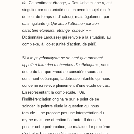
da
. Ce sentiment étrange, « Das Unheimliche », est
singulier par son unicité en lien avec le sujet (unité
de lieu, de temps et d’acteur), mais également par
sa singularité (
« Qui attire l’attention par son
caractère étonnant, étrange, curieux » –
Dictionnaire Larousse) qui renvoie à la situation, au
complexe, à l’objet (unité d’action, de péril).
Si «
le psychanalyste ne se sent que rarement
appelé à faire des recherches d’esthétique
« , sans
doute du fait que Freud se considère sourd au
sentiment océanique, la détresse infantile qui nous
concerne ici relève pleinement d’une étude de cas.
En représentant la complétude, l’Un,
l’indifférenciation originaire sur le point de se
scinder, le peintre élude la question qui nous
taraude. Il ne propose pas une interprétation du
mythe mais une attention flottante. Il donne à
penser cette perturbation, ce malaise. Le problème
n’est plus tant ce que Narcisse a vu ni ce qu’il va