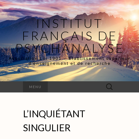
INSTITUT
FRANÇAIS DE
PSYCHANALYSE
Association Loi 1901 – Etablissement supérieur
d’enseignement et de recherche
Rechercher :
MENU
L’INQUIÉTANT
SINGULIER