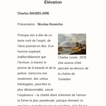
Élévation
Charles BAUDELAIRE
Présentation :
Nicolas Koreicho
Presque rien à dire de ce
texte sorti de l’esprit, de
l’âme pourrait-on dire, d’un
homme espérant
indéfectiblement que
Charles Leslie, 1878,
l’écriture, à travers le
Une averse d’été
prisme de la beauté et de la
passant au-dessus de
poésie, transcrira non
la chaîne de
seulement, des vertus
Snowdon.
théologales, peut-être la
plus déraisonnable, savoir
l’espérance – la charité étant sûrement de l’amour
la forme la plus paradoxale, puisque donnant ce
que l’on a à quelqu’un qui en veut bien, et la foi qui,