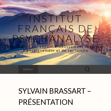
INSTITUT
FRANÇAIS DE
PSYCHANALYSE
Association Loi 1901 – Etablissement supérieur
d’enseignement et de recherche
Rechercher :
MENU
SYLVAIN BRASSART –
PRÉSENTATION