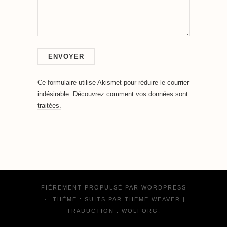
Ce formulaire utilise Akismet pour réduire le courrier
indésirable.
Découvrez comment vos données sont
traitées.
FIÈREMENT PROPULSÉ PAR
WORDPRESS
·
THÈME : SUITS PAR
THEME WEAVER
|
TRADUCTION :
WOLFORG
.