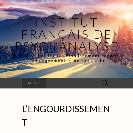
INSTITUT
FRANÇAIS DE
PSYCHANALYSE
Association Loi 1901 – Etablissement supérieur
d’enseignement et de recherche
Rechercher :
MENU
L’ENGOURDISSEMEN
T