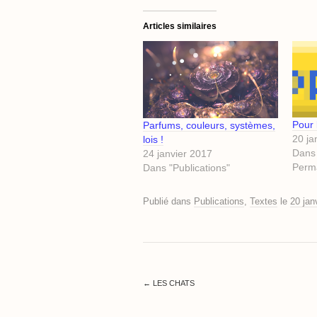
Articles similaires
Pour 
Parfums, couleurs, systèmes,
20 ja
lois !
Dans 
24 janvier 2017
Perm
Dans "Publications"
Publié dans
Publications
,
Textes
le
20 jan
←
LES CHATS