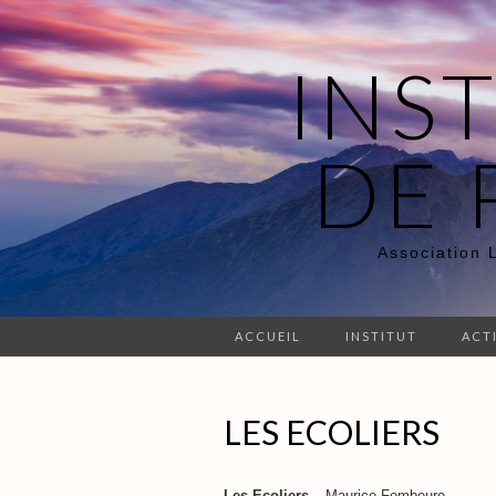
INS
DE 
Association 
ACCUEIL
INSTITUT
ACT
LES ECOLIERS
Les Ecoliers
– Maurice Fombeure