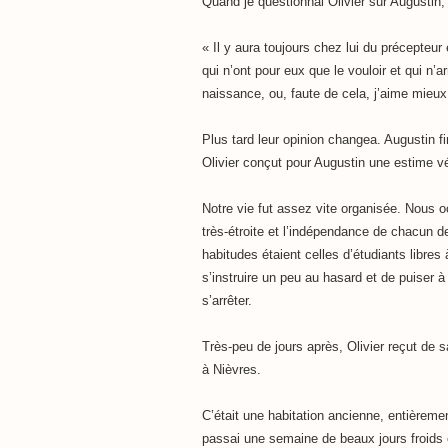
Quand je questionnai Olivier sur Augustin,
« Il y aura toujours chez lui du précepteu
qui n’ont pour eux que le vouloir et qui n’a
naissance, ou, faute de cela, j’aime mieux 
Plus tard leur opinion changea. Augustin fi
Olivier conçut pour Augustin une estime vé
Notre vie fut assez vite organisée. Nous 
très-étroite et l’indépendance de chacun 
habitudes étaient celles d’étudiants libres 
s’instruire un peu au hasard et de puiser à
s’arrêter.
Très-peu de jours après, Olivier reçut de sa
à Nièvres.
C’était une habitation ancienne, entièreme
passai une semaine de beaux jours froids 