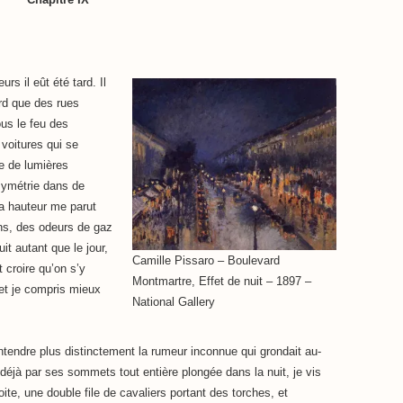
urs il eût été tard. Il
bord que des rues
us le feu des
 voitures qui se
e de lumières
symétrie dans de
a hauteur me parut
ens, des odeurs de gaz
uit autant que le jour,
Camille Pissaro – Boulevard
t croire qu’on s’y
Montmartre, Effet de nuit – 1897 –
, et je compris mieux
National Gallery
tendre plus distinctement la rumeur inconnue qui grondait au-
 déjà par ses sommets tout entière plongée dans la nuit, je vis
te, une double file de cavaliers portant des torches, et