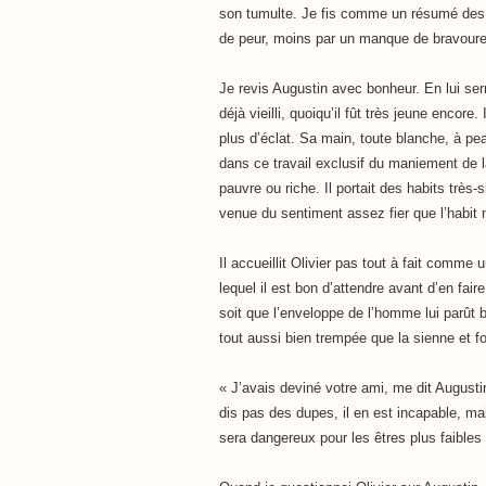
son tumulte. Je fis comme un résumé des 
de peur, moins par un manque de bravoure
Je revis Augustin avec bonheur. En lui serr
déjà vieilli, quoiqu’il fût très jeune encore
plus d’éclat. Sa main, toute blanche, à pea
dans ce travail exclusif du maniement de la
pauvre ou riche. Il portait des habits trè
venue du sentiment assez fier que l’habit n
Il accueillit Olivier pas tout à fait comm
lequel il est bon d’attendre avant d’en fair
soit que l’enveloppe de l’homme lui parût b
tout aussi bien trempée que la sienne et f
« J’avais deviné votre ami, me dit Augusti
dis pas des dupes, il en est incapable, mai
sera dangereux pour les êtres plus faibles