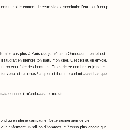
 comme si le contact de cette vie extraordinaire l’eût tout à coup
. Tu n’es pas plus à Paris que je n’étais à Ormesson. Ton lot est
 Il faudrait en prendre ton parti, mon cher. C’est ici qu’on envoie,
ont on veut faire des hommes. Tu es de ce nombre, et je ne te
mier venu, et tu aimes ! » ajouta-t-il en me parlant aussi bas que
amais connue, il m’embrassa et me dit :
rofond qu’en pleine campagne. Cette suspension de vie,
e ville enfermant un million d’hommes, m’étonna plus encore que