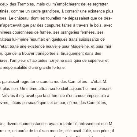
r ceux des Trembles, mais qui m’empêchèrent de les regretter,
estinés, comme un cadre grandiose, à contenir une existence plus
ses. Le château, dont les tourelles ne dépassaient que de très-
n’apercevait que par des coupures faites à travers le bois, avec
heminées couronnées de fumée, ses orangeries fermées, ses
château lui-même résumait en quelques traits saisissants ce
 C’était toute une existence nouvelle pour Madeleine, et pour moi
au que de la trouver transportée si brusquement dans des
lures, l’ampleur d’habitudes, ce je ne sais quoi de supérieur et
 responsabilité d’une grande fortune.
araissait regretter encore la rue des Carmélites : c’était M.
nt plus rien. Un même attrait confondait aujourd’hui mon présent
ièvres il n’y avait que la différence d’un amour impossible à
èvres, j’étais persuadé que cet amour, né rue des Carmélites,
iver, diverses circonstances ayant retardé l’établissement que M.
eureuse, entourée de tout son monde ; elle avait Julie, son père ; il