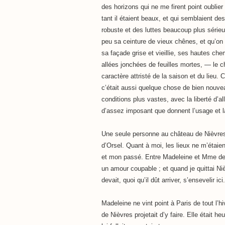
des horizons qui ne me firent point oublie
tant il étaient beaux, et qui semblaient d
robuste et des luttes beaucoup plus sérieu
peu sa ceinture de vieux chênes, et qu’on 
sa façade grise et vieillie, ses hautes c
allées jonchées de feuilles mortes, — le 
caractère attristé de la saison et du lieu.
c’était aussi quelque chose de bien nouve
conditions plus vastes, avec la liberté d’al
d’assez imposant que donnent l’usage et la
Une seule personne au château de Nièvres p
d’Orsel. Quant à moi, les lieux ne m’étaie
et mon passé. Entre Madeleine et Mme de N
un amour coupable ; et quand je quittai Ni
devait, quoi qu’il dût arriver, s’ensevelir ici.
Madeleine ne vint point à Paris de tout l’h
de Nièvres projetait d’y faire. Elle était h