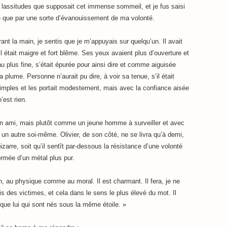
lassitudes que supposait cet immense sommeil, et je fus saisi
 que par une sorte d’évanouissement de ma volonté.
ant la main, je sentis que je m’appuyais sur quelqu’un. Il avait
. Il était maigre et fort blême. Ses yeux avaient plus d’ouverture et
u plus fine, s’était épurée pour ainsi dire et comme aiguisée
 plume. Personne n’aurait pu dire, à voir sa tenue, s’il était
s-simples et les portait modestement, mais avec la confiance aisée
’est rien.
e un ami, mais plutôt comme un jeune homme à surveiller et avec
e un autre soi-même. Olivier, de son côté, ne se livra qu’à demi,
izarre, soit qu’il sentît par-dessous la résistance d’une volonté
ormée d’un métal plus pur.
n, au physique comme au moral. Il est charmant. Il fera, je ne
s des victimes, et cela dans le sens le plus élevé du mot. Il
 que lui qui sont nés sous la même étoile. »