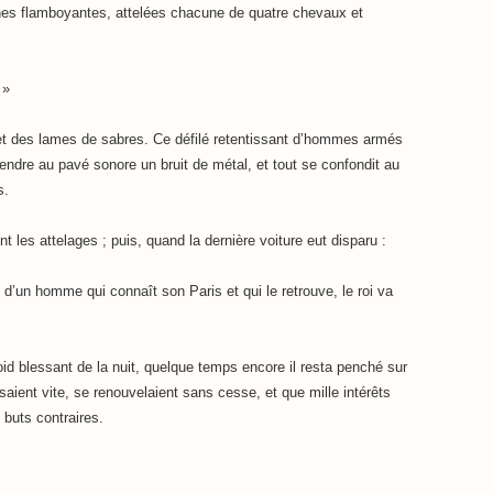
rnes flamboyantes, attelées chacune de quatre chevaux et
 »
et des lames de sabres. Ce défilé retentissant d’hommes armés
endre au pavé sonore un bruit de métal, et tout se confondit au
s.
nt les attelages ; puis, quand la dernière voiture eut disparu :
on d’un homme qui connaît son Paris et qui le retrouve, le roi va
roid blessant de la nuit, quelque temps encore il resta penché sur
saient vite, se renouvelaient sans cesse, et que mille intérêts
 buts contraires.