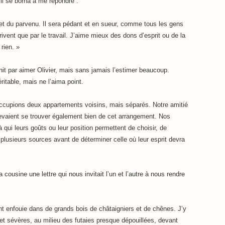
 il se borna à me répondre :
r et du parvenu. Il sera pédant et en sueur, comme tous les gens
rrivent que par le travail. J’aime mieux des dons d’esprit ou de la
rien. »
nit par aimer Olivier, mais sans jamais l’estimer beaucoup.
ritable, mais ne l’aima point.
occupions deux appartements voisins, mais séparés. Notre amitié
devaient se trouver également bien de cet arrangement. Nos
à qui leurs goûts ou leur position permettent de choisir, de
 plusieurs sources avant de déterminer celle où leur esprit devra
 cousine une lettre qui nous invitait l’un et l’autre à nous rendre
nt enfouie dans de grands bois de châtaigniers et de chênes. J’y
et sévères, au milieu des futaies presque dépouillées, devant