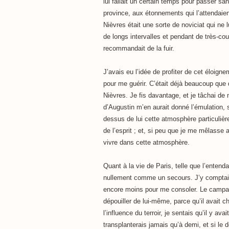
lui fallait un certain temps pour passer s
province, aux étonnements qui l’attendaie
Nièvres était une sorte de noviciat qui ne l
de longs intervalles et pendant de très-co
recommandait de la fuir.
J’avais eu l’idée de profiter de cet éloign
pour me guérir. C’était déjà beaucoup que 
Nièvres. Je fis davantage, et je tâchai de 
d’Augustin m’en aurait donné l’émulation, 
dessus de lui cette atmosphère particulière
de l’esprit ; et, si peu que je me mêlasse 
vivre dans cette atmosphère.
Quant à la vie de Paris, telle que l’entendai
nullement comme un secours. J’y comptais 
encore moins pour me consoler. Le campagn
dépouiller de lui-même, parce qu’il avait c
l’influence du terroir, je sentais qu’il y av
transplanterais jamais qu’à demi, et si le 