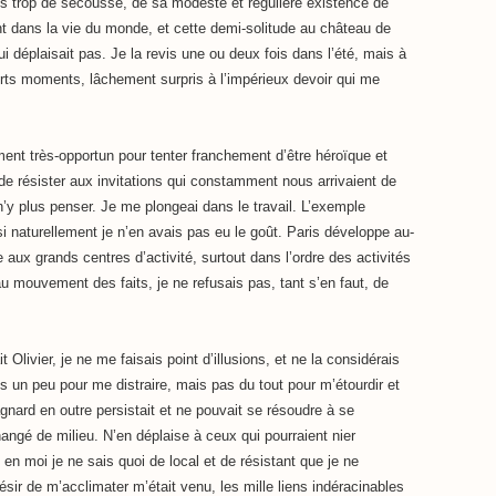
ans trop de secousse, de sa modeste et régulière existence de
nt dans la vie du monde, et cette demi-solitude au château de
ui déplaisait pas. Je la revis une ou deux fois dans l’été, mais à
urts moments, lâchement surpris à l’impérieux devoir qui me
ement très-opportun pour tenter franchement d’être héroïque et
de résister aux invitations qui constamment nous arrivaient de
n’y plus penser. Je me plongeai dans le travail. L’exemple
si naturellement je n’en avais pas eu le goût. Paris développe au-
 aux grands centres d’activité, surtout dans l’ordre des activités
au mouvement des faits, je ne refusais pas, tant s’en faut, de
t Olivier, je ne me faisais point d’illusions, et ne la considérais
un peu pour me distraire, mais pas du tout pour m’étourdir et
ard en outre persistait et ne pouvait se résoudre à se
hangé de milieu. N’en déplaise à ceux qui pourraient nier
ait en moi je ne sais quoi de local et de résistant que je ne
désir de m’acclimater m’était venu, les mille liens indéracinables