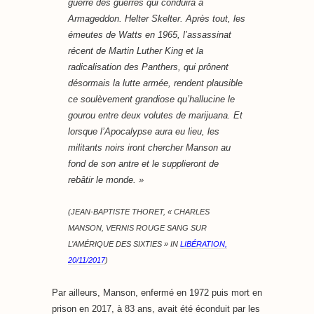
guerre des guerres qui conduira à
Armageddon.
Helter Skelter
. Après tout, les
émeutes de Watts en 1965, l’assassinat
récent de Martin Luther King et la
radicalisation des Panthers, qui prônent
désormais la lutte armée, rendent plausible
ce soulèvement grandiose qu’hallucine le
gourou entre deux volutes de marijuana. Et
lorsque l’Apocalypse aura eu lieu, les
militants noirs iront chercher Manson au
fond de son antre et le supplieront de
rebâtir le monde. »
(JEAN-BAPTISTE THORET, « CHARLES
MANSON, VERNIS ROUGE SANG SUR
L’AMÉRIQUE DES SIXTIES » IN
LIBÉRATION,
20/11/2017
)
Par ailleurs, Manson, enfermé en 1972 puis mort en
prison en 2017, à 83 ans, avait été éconduit par les