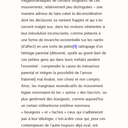
mégalomaniaques de certains dirigeants de ces
mouvements, relativement peu distinguées – une
manière admise de faire valoir la déconsidération
dont les déclassés se sentent frappés et qui s’en
servent malgré eux, dans les motions inhérentes à
leur
irrésolution
inconsciente, comme prétexte à
une forme de revanche existentielle sur les
nantis
(d’affect) en une sorte de piètre
[9]
rattrapage d’un
héritage parental (détourné, spolié au grand dam de
ces petites gens qui dans leurs méfaits perdent
l’essentiel : comprendre la cause du mésamour
parental et intégrer la possibilité de l’amour
fraternel) mal évalué, non choisi et non compris.
Ainsi, les marginaux revendicatifs du mouvement
hippie nommaient-ils les « autres » des
fascists
, ou
plus gentiment des
bourgeois
, comme aujourd’hui
un certain militantisme extrême nommera
« bourgeois » et « fachos » ceux qui n’adhèreront
pas à leur idéologie, c’est-à-dire ceux qui, pour ces
contempteurs de l’autre
toujours déjà
rival, ont