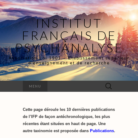
INSTITUT
FRANÇAIS DE
PSYCHANALYSE
Association Loi 1901 – Etablissement supérieur
d’enseignement et de recherche
Rechercher :
MENU
Cette page déroule les 10 dernières publications
de l’IFP de façon antéchronologique, les plus
récentes étant situées en haut de page. Une
autre taxinomie est proposée dans
Publications
.